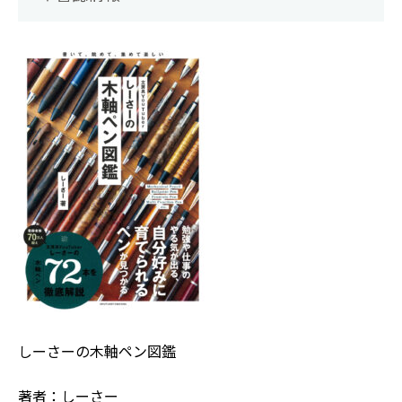
しーさーの木軸ペン図鑑
著者：しーさー