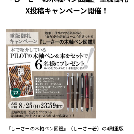
X投稿キャンペーン開催！
『しーさーの木軸ペン図鑑』
（しーさー著）の4刷重版