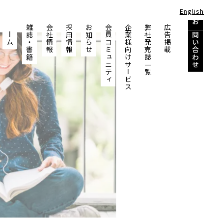
English
ホーム
雑誌
会社情報
採用情報
お知らせ
会員コミュニティ
企業様向けサービス
弊社発売誌一覧
広告掲載
お問い合わせ
・
書籍